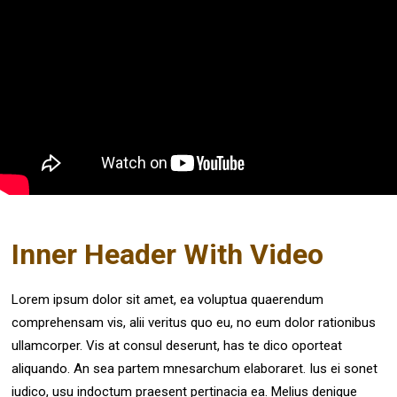
Inner Header With Video
Lorem ipsum dolor sit amet, ea voluptua quaerendum
comprehensam vis, alii veritus quo eu, no eum dolor rationibus
ullamcorper. Vis at consul deserunt, has te dico oporteat
aliquando. An sea partem mnesarchum elaboraret. Ius ei sonet
iudico, usu indoctum praesent pertinacia ea. Melius denique